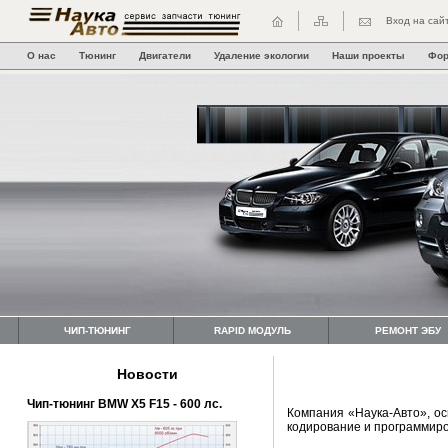
Вход на сай
О нас
Тюнинг
Двигатели
Удаление экологии
Наши проекты
Фо
ЧИП-ТЮНИНГ
RAPID МОДУЛЬ
РЕМОНТ ЭБУ
Новости
Чип-тюнинг BMW Х5 F15 - 600 лс.
Компания «Наука-Авто», ос
кодирование и программиро