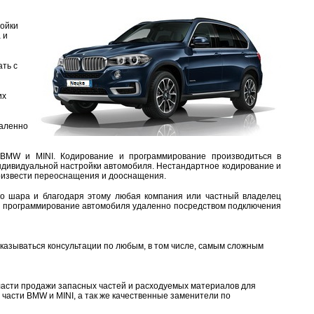
ойки
 и
ть с
их
даленно
BMW и MINI. Кодирование и программирование производиться в
индивидуальной настройки автомобиля. Нестандартное кодирование и
роизвести переоснащения и дооснащения.
го шара и благодаря этому любая компания или частный владелец
 и программирование автомобиля удаленно посредством подключения
казываться консультации по любым, в том числе, самым сложным
ласти продажи запасных частей и расходуемых материалов для
части BMW и MINI, а так же качественные заменители по