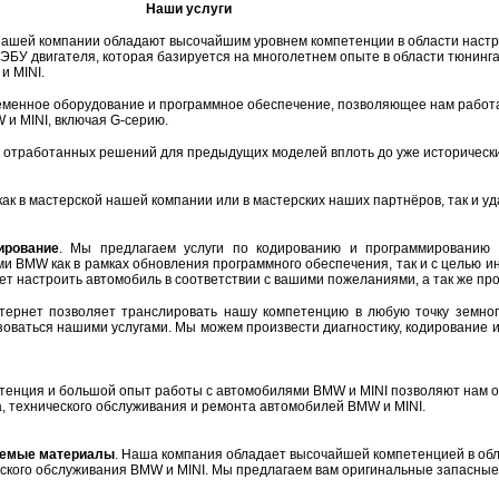
Наши услуги
ашей компании обладают высочайшим уровнем компетенции в области настр
ЭБУ двигателя, которая базируется на многолетнем опыте в области тюнинга
и MINI.
еменное оборудование и программное обеспечение, позволяющее нам работа
и MINI, включая G-серию.
во отработанных решений для предыдущих моделей вплоть до уже историческ
ак в мастерской нашей компании или в мастерских наших партнёров, так и у
ирование
. Мы предлагаем услуги по кодированию и программированию 
ми BMW как в рамках обновления программного обеспечения, так и с целью 
т настроить автомобиль в соответствии с вашими пожеланиями, а так же п
нтернет позволяет транслировать нашу компетенцию в любую точку земно
оваться нашими услугами. Мы можем произвести диагностику, кодирование
етенция и большой опыт работы с автомобилями BMW и MINI позволяют нам о
а, технического обслуживания и ремонта автомобилей BMW и MINI.
уемые материалы
. Наша компания обладает высочайшей компетенцией в об
еского обслуживания BMW и MINI. Мы предлагаем вам оригинальные запасные 