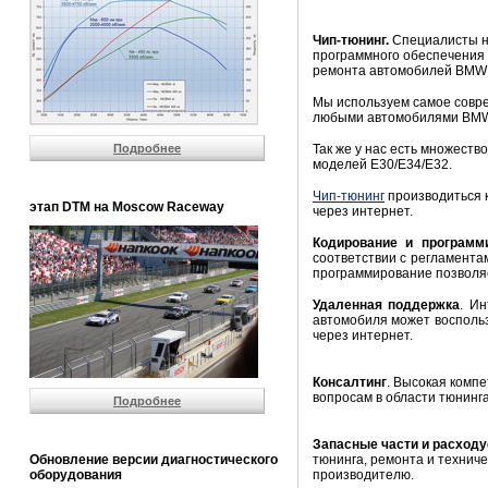
Чип-тюнинг.
Специалисты н
программного обеспечения 
ремонта автомобилей BMW 
Мы используем самое совр
любыми автомобилями BMW 
Подробнее
Так же у нас есть множест
моделей Е30/Е34/E32.
Чип-тюнинг
производиться к
этап DTM на Moscow Raceway
через интернет.
Кодирование и программ
соответствии с регламента
программирование позволяе
Удаленная поддержка
. И
автомобиля может воспольз
через интернет.
Консалтинг
. Высокая комп
вопросам в области тюнинг
Подробнее
Запасные части и расход
Обновление версии диагностического
тюнинга, ремонта и технич
оборудования
производителю.