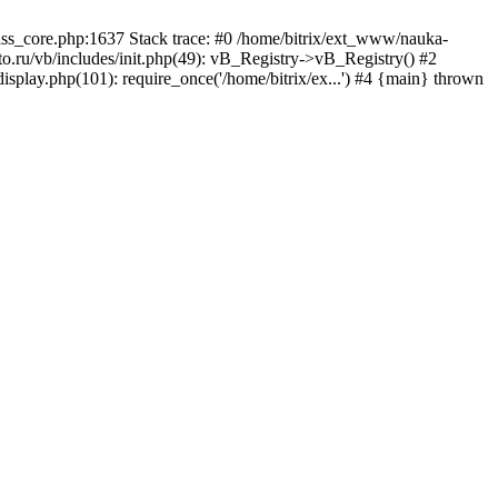
lass_core.php:1637 Stack trace: #0 /home/bitrix/ext_www/nauka-
.ru/vb/includes/init.php(49): vB_Registry->vB_Registry() #2
isplay.php(101): require_once('/home/bitrix/ex...') #4 {main} thrown