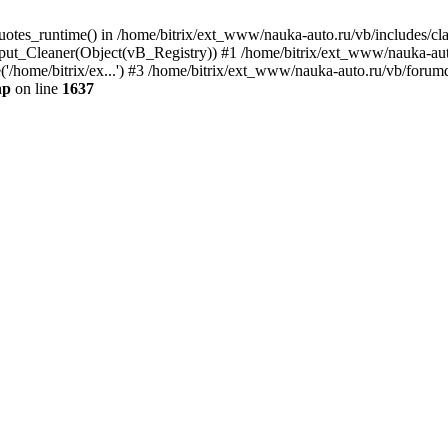
quotes_runtime() in /home/bitrix/ext_www/nauka-auto.ru/vb/includes/c
put_Cleaner(Object(vB_Registry)) #1 /home/bitrix/ext_www/nauka-auto
'/home/bitrix/ex...') #3 /home/bitrix/ext_www/nauka-auto.ru/vb/forumd
hp
on line
1637