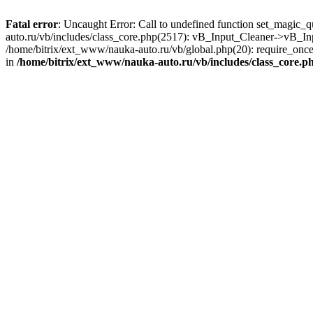
Fatal error
: Uncaught Error: Call to undefined function set_magic_
auto.ru/vb/includes/class_core.php(2517): vB_Input_Cleaner->vB_In
/home/bitrix/ext_www/nauka-auto.ru/vb/global.php(20): require_once(
in
/home/bitrix/ext_www/nauka-auto.ru/vb/includes/class_core.p