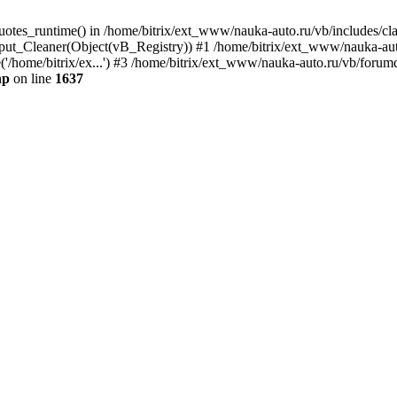
quotes_runtime() in /home/bitrix/ext_www/nauka-auto.ru/vb/includes/c
put_Cleaner(Object(vB_Registry)) #1 /home/bitrix/ext_www/nauka-auto
'/home/bitrix/ex...') #3 /home/bitrix/ext_www/nauka-auto.ru/vb/forumd
hp
on line
1637