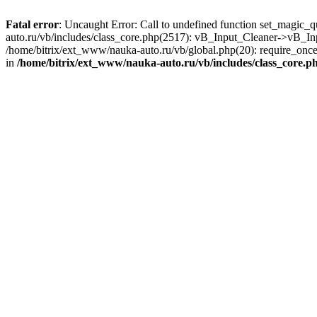
Fatal error
: Uncaught Error: Call to undefined function set_magic_
auto.ru/vb/includes/class_core.php(2517): vB_Input_Cleaner->vB_In
/home/bitrix/ext_www/nauka-auto.ru/vb/global.php(20): require_once(
in
/home/bitrix/ext_www/nauka-auto.ru/vb/includes/class_core.p