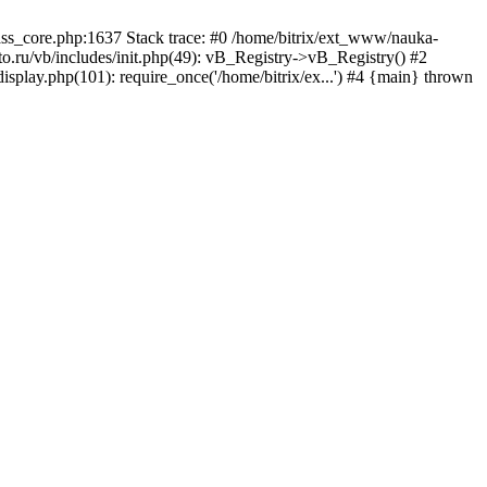
lass_core.php:1637 Stack trace: #0 /home/bitrix/ext_www/nauka-
.ru/vb/includes/init.php(49): vB_Registry->vB_Registry() #2
isplay.php(101): require_once('/home/bitrix/ex...') #4 {main} thrown