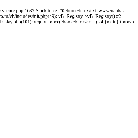
lass_core.php:1637 Stack trace: #0 /home/bitrix/ext_www/nauka-
.ru/vb/includes/init.php(49): vB_Registry->vB_Registry() #2
isplay.php(101): require_once('/home/bitrix/ex...') #4 {main} thrown