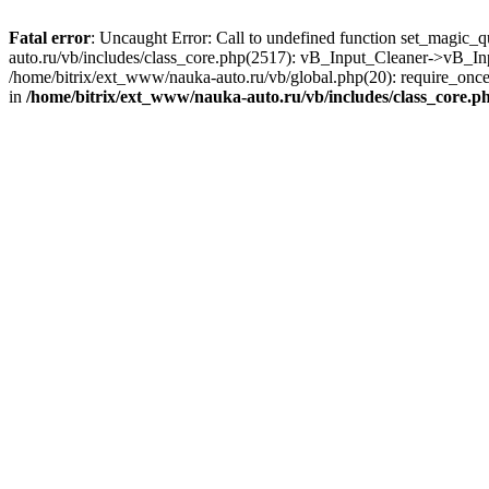
Fatal error
: Uncaught Error: Call to undefined function set_magic_
auto.ru/vb/includes/class_core.php(2517): vB_Input_Cleaner->vB_In
/home/bitrix/ext_www/nauka-auto.ru/vb/global.php(20): require_once(
in
/home/bitrix/ext_www/nauka-auto.ru/vb/includes/class_core.p