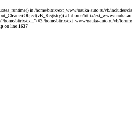
quotes_runtime() in /home/bitrix/ext_www/nauka-auto.ru/vb/includes/c
put_Cleaner(Object(vB_Registry)) #1 /home/bitrix/ext_www/nauka-auto
'/home/bitrix/ex...') #3 /home/bitrix/ext_www/nauka-auto.ru/vb/forumd
hp
on line
1637