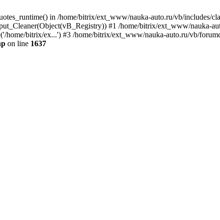
quotes_runtime() in /home/bitrix/ext_www/nauka-auto.ru/vb/includes/c
put_Cleaner(Object(vB_Registry)) #1 /home/bitrix/ext_www/nauka-auto
'/home/bitrix/ex...') #3 /home/bitrix/ext_www/nauka-auto.ru/vb/forumd
hp
on line
1637