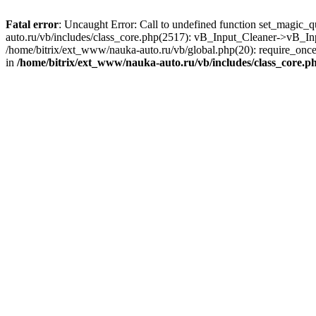
Fatal error
: Uncaught Error: Call to undefined function set_magic_
auto.ru/vb/includes/class_core.php(2517): vB_Input_Cleaner->vB_In
/home/bitrix/ext_www/nauka-auto.ru/vb/global.php(20): require_once(
in
/home/bitrix/ext_www/nauka-auto.ru/vb/includes/class_core.p