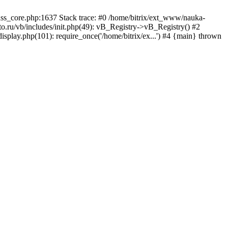
lass_core.php:1637 Stack trace: #0 /home/bitrix/ext_www/nauka-
.ru/vb/includes/init.php(49): vB_Registry->vB_Registry() #2
isplay.php(101): require_once('/home/bitrix/ex...') #4 {main} thrown