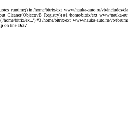
quotes_runtime() in /home/bitrix/ext_www/nauka-auto.ru/vb/includes/c
put_Cleaner(Object(vB_Registry)) #1 /home/bitrix/ext_www/nauka-auto
'/home/bitrix/ex...') #3 /home/bitrix/ext_www/nauka-auto.ru/vb/forumd
hp
on line
1637