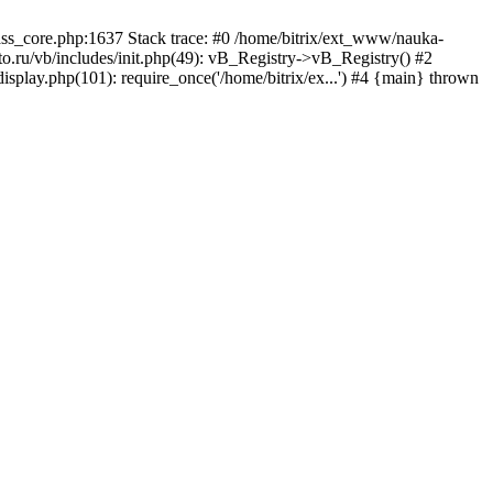
lass_core.php:1637 Stack trace: #0 /home/bitrix/ext_www/nauka-
.ru/vb/includes/init.php(49): vB_Registry->vB_Registry() #2
isplay.php(101): require_once('/home/bitrix/ex...') #4 {main} thrown