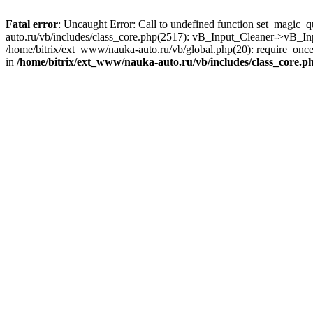
Fatal error
: Uncaught Error: Call to undefined function set_magic_
auto.ru/vb/includes/class_core.php(2517): vB_Input_Cleaner->vB_In
/home/bitrix/ext_www/nauka-auto.ru/vb/global.php(20): require_once(
in
/home/bitrix/ext_www/nauka-auto.ru/vb/includes/class_core.p