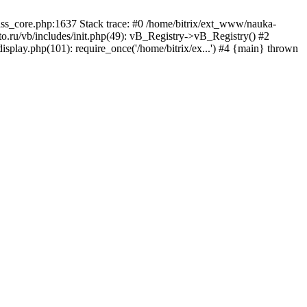
lass_core.php:1637 Stack trace: #0 /home/bitrix/ext_www/nauka-
.ru/vb/includes/init.php(49): vB_Registry->vB_Registry() #2
isplay.php(101): require_once('/home/bitrix/ex...') #4 {main} thrown