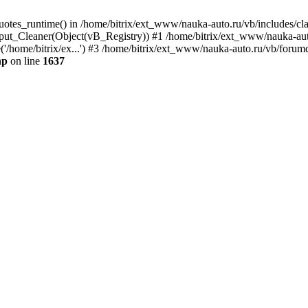
quotes_runtime() in /home/bitrix/ext_www/nauka-auto.ru/vb/includes/c
put_Cleaner(Object(vB_Registry)) #1 /home/bitrix/ext_www/nauka-auto
'/home/bitrix/ex...') #3 /home/bitrix/ext_www/nauka-auto.ru/vb/forumd
hp
on line
1637