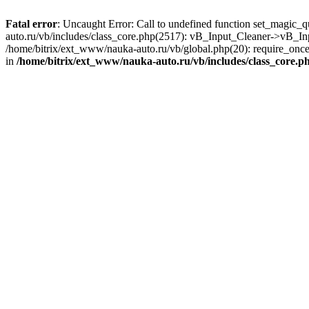
Fatal error
: Uncaught Error: Call to undefined function set_magic_
auto.ru/vb/includes/class_core.php(2517): vB_Input_Cleaner->vB_In
/home/bitrix/ext_www/nauka-auto.ru/vb/global.php(20): require_once(
in
/home/bitrix/ext_www/nauka-auto.ru/vb/includes/class_core.p