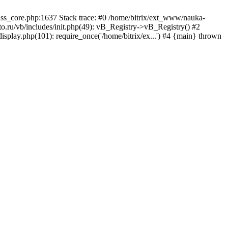
lass_core.php:1637 Stack trace: #0 /home/bitrix/ext_www/nauka-
.ru/vb/includes/init.php(49): vB_Registry->vB_Registry() #2
isplay.php(101): require_once('/home/bitrix/ex...') #4 {main} thrown