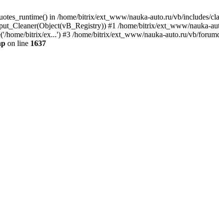
quotes_runtime() in /home/bitrix/ext_www/nauka-auto.ru/vb/includes/c
put_Cleaner(Object(vB_Registry)) #1 /home/bitrix/ext_www/nauka-auto
'/home/bitrix/ex...') #3 /home/bitrix/ext_www/nauka-auto.ru/vb/forumd
hp
on line
1637