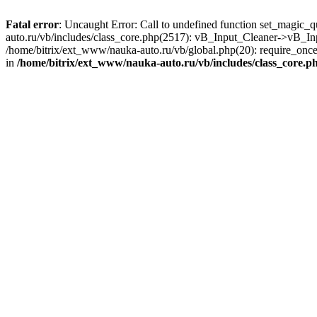
Fatal error
: Uncaught Error: Call to undefined function set_magic_
auto.ru/vb/includes/class_core.php(2517): vB_Input_Cleaner->vB_In
/home/bitrix/ext_www/nauka-auto.ru/vb/global.php(20): require_once(
in
/home/bitrix/ext_www/nauka-auto.ru/vb/includes/class_core.p