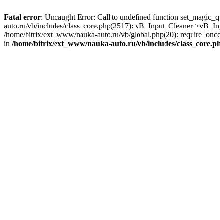
Fatal error
: Uncaught Error: Call to undefined function set_magic_
auto.ru/vb/includes/class_core.php(2517): vB_Input_Cleaner->vB_In
/home/bitrix/ext_www/nauka-auto.ru/vb/global.php(20): require_once(
in
/home/bitrix/ext_www/nauka-auto.ru/vb/includes/class_core.p