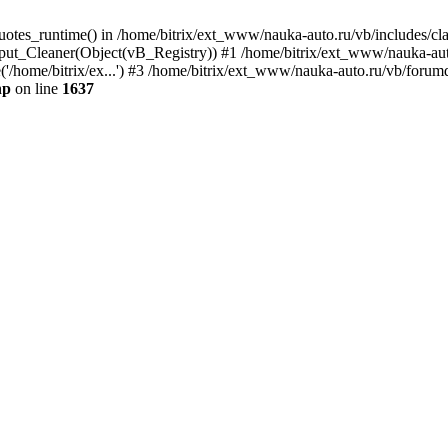
quotes_runtime() in /home/bitrix/ext_www/nauka-auto.ru/vb/includes/c
put_Cleaner(Object(vB_Registry)) #1 /home/bitrix/ext_www/nauka-auto
'/home/bitrix/ex...') #3 /home/bitrix/ext_www/nauka-auto.ru/vb/forumd
hp
on line
1637