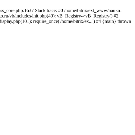
lass_core.php:1637 Stack trace: #0 /home/bitrix/ext_www/nauka-
.ru/vb/includes/init.php(49): vB_Registry->vB_Registry() #2
isplay.php(101): require_once('/home/bitrix/ex...') #4 {main} thrown