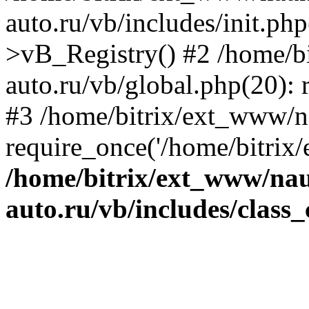
auto.ru/vb/includes/init.ph
>vB_Registry() #2 /home/b
auto.ru/vb/global.php(20): r
#3 /home/bitrix/ext_www/n
require_once('/home/bitrix/
/home/bitrix/ext_www/na
auto.ru/vb/includes/class