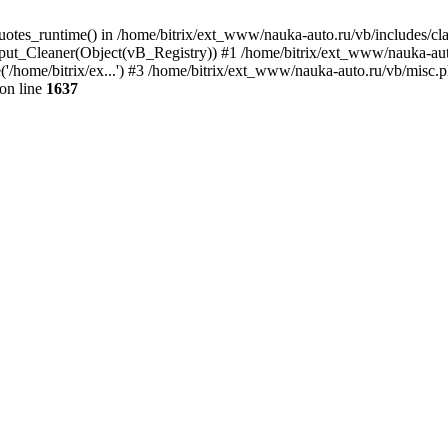
quotes_runtime() in /home/bitrix/ext_www/nauka-auto.ru/vb/includes/c
put_Cleaner(Object(vB_Registry)) #1 /home/bitrix/ext_www/nauka-auto
/home/bitrix/ex...') #3 /home/bitrix/ext_www/nauka-auto.ru/vb/misc.ph
on line
1637