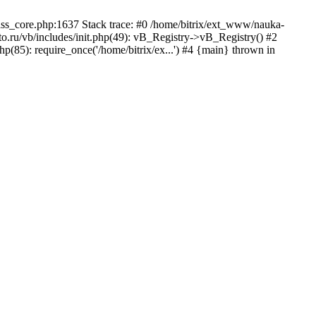
lass_core.php:1637 Stack trace: #0 /home/bitrix/ext_www/nauka-
.ru/vb/includes/init.php(49): vB_Registry->vB_Registry() #2
p(85): require_once('/home/bitrix/ex...') #4 {main} thrown in