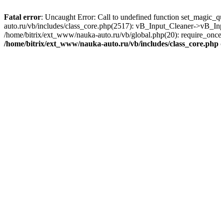
Fatal error
: Uncaught Error: Call to undefined function set_magic_
auto.ru/vb/includes/class_core.php(2517): vB_Input_Cleaner->vB_In
/home/bitrix/ext_www/nauka-auto.ru/vb/global.php(20): require_once('
/home/bitrix/ext_www/nauka-auto.ru/vb/includes/class_core.php