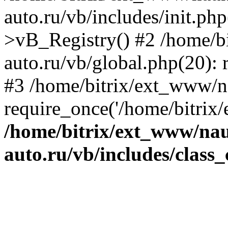
auto.ru/vb/includes/init.ph
>vB_Registry() #2 /home/b
auto.ru/vb/global.php(20): r
#3 /home/bitrix/ext_www/n
require_once('/home/bitrix/
/home/bitrix/ext_www/na
auto.ru/vb/includes/class