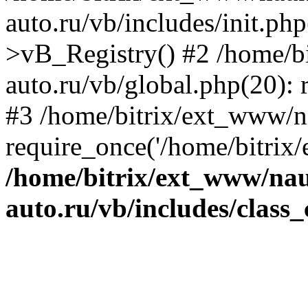
auto.ru/vb/includes/init.ph
>vB_Registry() #2 /home/b
auto.ru/vb/global.php(20): r
#3 /home/bitrix/ext_www/n
require_once('/home/bitrix/
/home/bitrix/ext_www/na
auto.ru/vb/includes/class