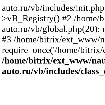
auto.ru/vb/includes/init.ph
>vB_Registry() #2 /home/b
auto.ru/vb/global.php(20): r
#3 /home/bitrix/ext_www/n
require_once('/home/bitrix/
/home/bitrix/ext_www/na
auto.ru/vb/includes/class