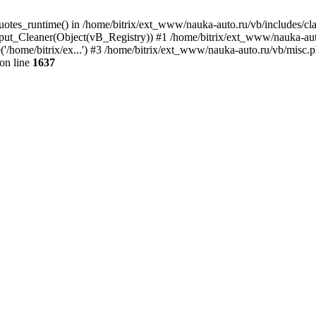
quotes_runtime() in /home/bitrix/ext_www/nauka-auto.ru/vb/includes/c
put_Cleaner(Object(vB_Registry)) #1 /home/bitrix/ext_www/nauka-auto
/home/bitrix/ex...') #3 /home/bitrix/ext_www/nauka-auto.ru/vb/misc.ph
on line
1637