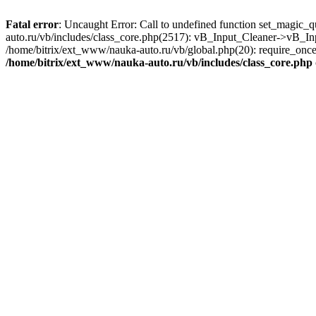
Fatal error
: Uncaught Error: Call to undefined function set_magic_
auto.ru/vb/includes/class_core.php(2517): vB_Input_Cleaner->vB_In
/home/bitrix/ext_www/nauka-auto.ru/vb/global.php(20): require_once('
/home/bitrix/ext_www/nauka-auto.ru/vb/includes/class_core.php