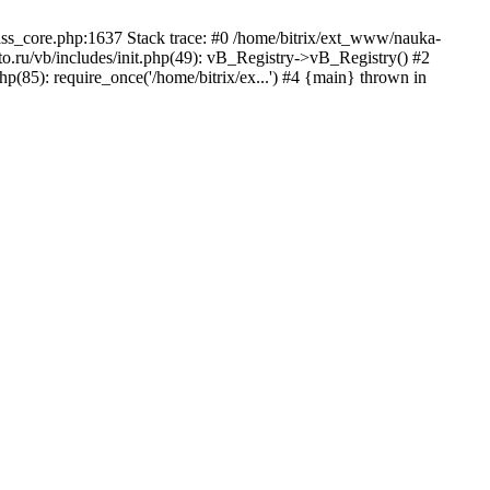
lass_core.php:1637 Stack trace: #0 /home/bitrix/ext_www/nauka-
.ru/vb/includes/init.php(49): vB_Registry->vB_Registry() #2
p(85): require_once('/home/bitrix/ex...') #4 {main} thrown in