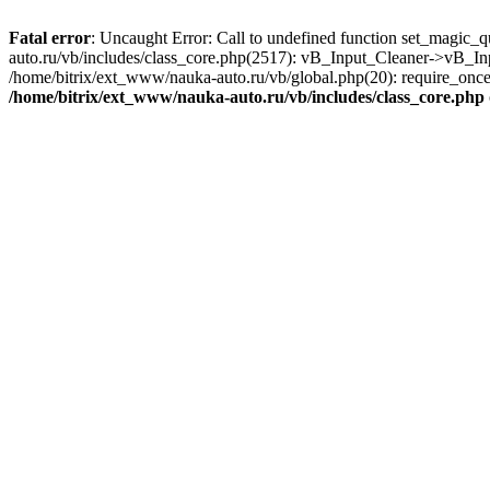
Fatal error
: Uncaught Error: Call to undefined function set_magic_
auto.ru/vb/includes/class_core.php(2517): vB_Input_Cleaner->vB_In
/home/bitrix/ext_www/nauka-auto.ru/vb/global.php(20): require_once('
/home/bitrix/ext_www/nauka-auto.ru/vb/includes/class_core.php