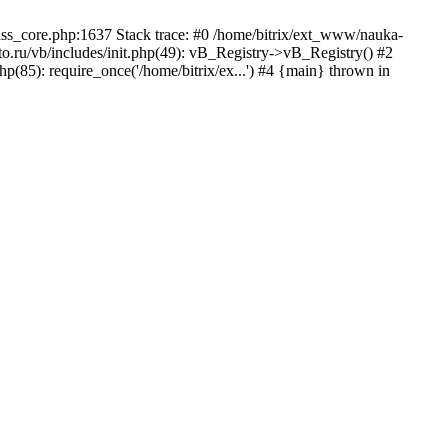
lass_core.php:1637 Stack trace: #0 /home/bitrix/ext_www/nauka-
.ru/vb/includes/init.php(49): vB_Registry->vB_Registry() #2
p(85): require_once('/home/bitrix/ex...') #4 {main} thrown in