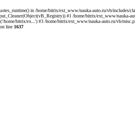
quotes_runtime() in /home/bitrix/ext_www/nauka-auto.ru/vb/includes/c
put_Cleaner(Object(vB_Registry)) #1 /home/bitrix/ext_www/nauka-auto
/home/bitrix/ex...') #3 /home/bitrix/ext_www/nauka-auto.ru/vb/misc.ph
on line
1637