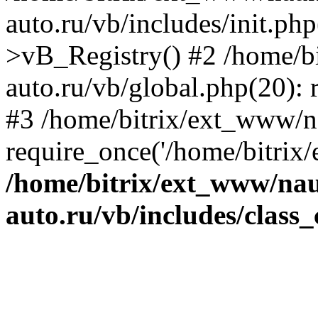
auto.ru/vb/includes/init.ph
>vB_Registry() #2 /home/b
auto.ru/vb/global.php(20): r
#3 /home/bitrix/ext_www/n
require_once('/home/bitrix/
/home/bitrix/ext_www/na
auto.ru/vb/includes/class