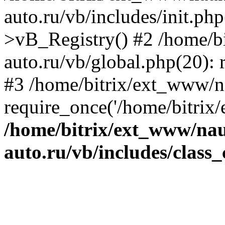
auto.ru/vb/includes/init.ph
>vB_Registry() #2 /home/b
auto.ru/vb/global.php(20): r
#3 /home/bitrix/ext_www/n
require_once('/home/bitrix/
/home/bitrix/ext_www/na
auto.ru/vb/includes/class