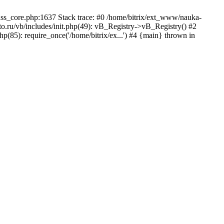
lass_core.php:1637 Stack trace: #0 /home/bitrix/ext_www/nauka-
.ru/vb/includes/init.php(49): vB_Registry->vB_Registry() #2
p(85): require_once('/home/bitrix/ex...') #4 {main} thrown in