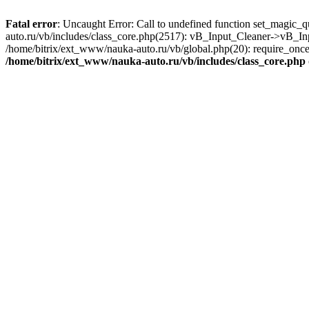
Fatal error
: Uncaught Error: Call to undefined function set_magic_
auto.ru/vb/includes/class_core.php(2517): vB_Input_Cleaner->vB_In
/home/bitrix/ext_www/nauka-auto.ru/vb/global.php(20): require_once('
/home/bitrix/ext_www/nauka-auto.ru/vb/includes/class_core.php