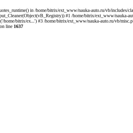
quotes_runtime() in /home/bitrix/ext_www/nauka-auto.ru/vb/includes/c
put_Cleaner(Object(vB_Registry)) #1 /home/bitrix/ext_www/nauka-auto
/home/bitrix/ex...') #3 /home/bitrix/ext_www/nauka-auto.ru/vb/misc.ph
on line
1637