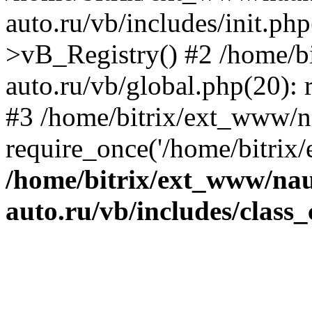
auto.ru/vb/includes/init.ph
>vB_Registry() #2 /home/b
auto.ru/vb/global.php(20): r
#3 /home/bitrix/ext_www/n
require_once('/home/bitrix/
/home/bitrix/ext_www/na
auto.ru/vb/includes/class