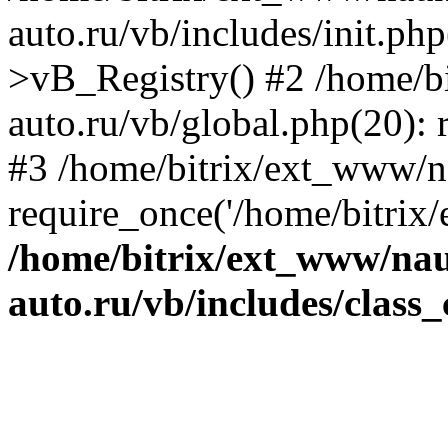
auto.ru/vb/includes/init.ph
>vB_Registry() #2 /home/b
auto.ru/vb/global.php(20): r
#3 /home/bitrix/ext_www/n
require_once('/home/bitrix/
/home/bitrix/ext_www/na
auto.ru/vb/includes/class