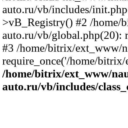
auto.ru/vb/includes/init.ph
>vB_Registry() #2 /home/b
auto.ru/vb/global.php(20): r
#3 /home/bitrix/ext_www/n
require_once('/home/bitrix/
/home/bitrix/ext_www/na
auto.ru/vb/includes/class