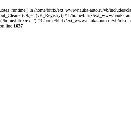
quotes_runtime() in /home/bitrix/ext_www/nauka-auto.ru/vb/includes/c
put_Cleaner(Object(vB_Registry)) #1 /home/bitrix/ext_www/nauka-auto
/home/bitrix/ex...') #3 /home/bitrix/ext_www/nauka-auto.ru/vb/misc.ph
on line
1637