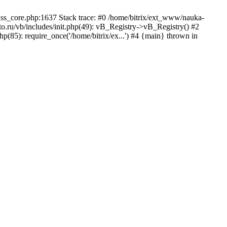
lass_core.php:1637 Stack trace: #0 /home/bitrix/ext_www/nauka-
.ru/vb/includes/init.php(49): vB_Registry->vB_Registry() #2
p(85): require_once('/home/bitrix/ex...') #4 {main} thrown in