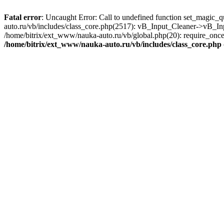
Fatal error
: Uncaught Error: Call to undefined function set_magic_
auto.ru/vb/includes/class_core.php(2517): vB_Input_Cleaner->vB_In
/home/bitrix/ext_www/nauka-auto.ru/vb/global.php(20): require_once('
/home/bitrix/ext_www/nauka-auto.ru/vb/includes/class_core.php