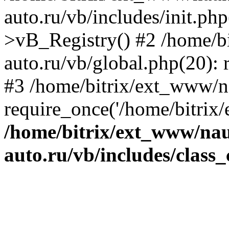
auto.ru/vb/includes/init.ph
>vB_Registry() #2 /home/b
auto.ru/vb/global.php(20): r
#3 /home/bitrix/ext_www/n
require_once('/home/bitrix/
/home/bitrix/ext_www/na
auto.ru/vb/includes/class