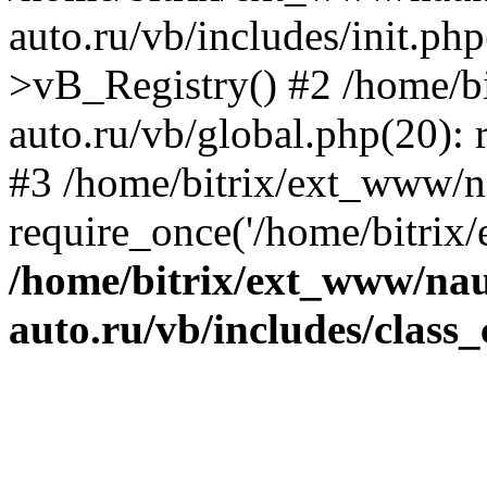
auto.ru/vb/includes/init.ph
>vB_Registry() #2 /home/b
auto.ru/vb/global.php(20): r
#3 /home/bitrix/ext_www/n
require_once('/home/bitrix/
/home/bitrix/ext_www/na
auto.ru/vb/includes/class