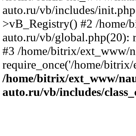
auto.ru/vb/includes/init.ph
>vB_Registry() #2 /home/b
auto.ru/vb/global.php(20): r
#3 /home/bitrix/ext_www/n
require_once('/home/bitrix/
/home/bitrix/ext_www/na
auto.ru/vb/includes/class