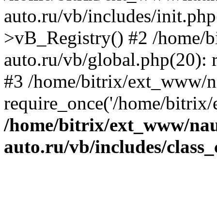
auto.ru/vb/includes/init.ph
>vB_Registry() #2 /home/b
auto.ru/vb/global.php(20): r
#3 /home/bitrix/ext_www/n
require_once('/home/bitrix/
/home/bitrix/ext_www/na
auto.ru/vb/includes/class