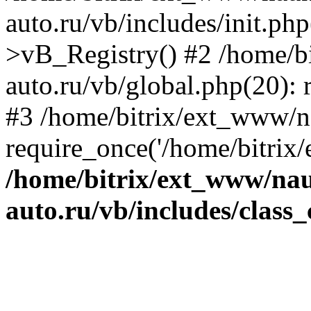
auto.ru/vb/includes/init.ph
>vB_Registry() #2 /home/b
auto.ru/vb/global.php(20): r
#3 /home/bitrix/ext_www/n
require_once('/home/bitrix/
/home/bitrix/ext_www/na
auto.ru/vb/includes/class