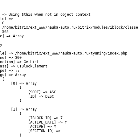
 => Using $this when not in object context

te] => 

 0

 /home/bitrix/ext_www/nauka-auto.ru/bitrix/modules/iblock/classe
 565

e] => Array

y

le] => /home/bitrix/ext_www/nauka-auto.ru/tyuning/index.php

ne] => 300

nction] => GetList

ass] => CIBlockElement

pe] => ::

gs] => Array

 (

     [0] => Array

         (

             [SORT] => ASC

             [ID] => DESC

         )

     [1] => Array

         (

             [IBLOCK_ID] => 7

             [ACTIVE_DATE] => Y

             [ACTIVE] => Y

             [SECTION_ID] => 

         )
