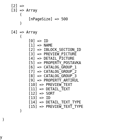
     [2] => 

     [3] => Array

         (

             [nPageSize] => 500

         )

     [4] => Array

         (

             [0] => ID

             [1] => NAME

             [2] => IBLOCK_SECTION_ID

             [3] => PREVIEW_PICTURE

             [4] => DETAIL_PICTURE

             [5] => PROPERTY_POSTAVKA

             [6] => CATALOG_GROUP_1

             [7] => CATALOG_GROUP_2

             [8] => CATALOG_GROUP_3

             [9] => PROPERTY_ARTIKUL

             [10] => PREVIEW_TEXT

             [11] => DETAIL_TEXT

             [12] => SORT

             [13] => ID

             [14] => DETAIL_TEXT_TYPE

             [15] => PREVIEW_TEXT_TYPE

         )

 )

y
