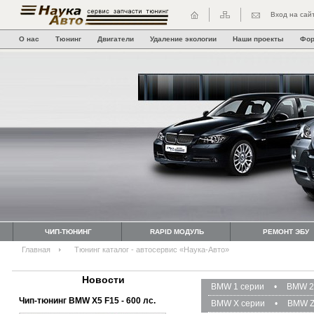
Вход на сай
О нас
Тюнинг
Двигатели
Удаление экологии
Наши проекты
Фо
ЧИП-ТЮНИНГ
RAPID МОДУЛЬ
РЕМОНТ ЭБУ
Главная
Тюнинг каталог - автосервис «Наука-Авто»
Новости
BMW 1 серии
•
BMW 2
Чип-тюнинг BMW Х5 F15 - 600 лс.
BMW X серии
•
BMW Z