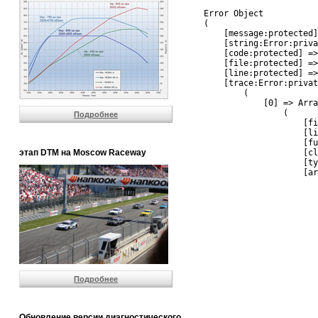
Error Object

(

    [message:protected]
    [string:Error:priva
    [code:protected] =>
    [file:protected] =>
    [line:protected] =>
    [trace:Error:privat
        (

            [0] => Arra
                (

Подробнее
                    [fi
                    [li
                    [fu
этап DTM на Moscow Raceway
                    [cl
                    [ty
                    [ar
                       
                       
                       
                       
                       
                       
                       
                       
                       
Подробнее
                       
                       
                       
                       
Обновление версии диагностического