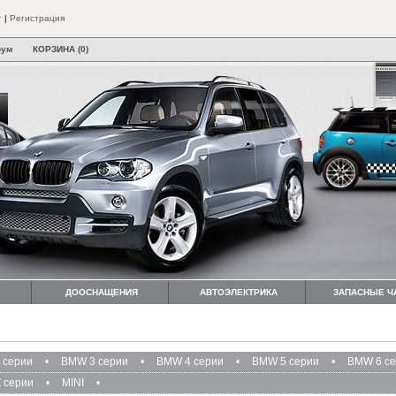
т
|
Регистрация
рум
КОРЗИНА (0)
ДООСНАЩЕНИЯ
АВТОЭЛЕКТРИКА
ЗАПАСНЫЕ Ч
 серии
•
BMW 3 серии
•
BMW 4 серии
•
BMW 5 серии
•
BMW 6 с
 серии
•
MINI
•