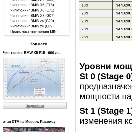
Чип-тюнинг BMW X6 (F16)
18d
N47D20C
Чип-тюнинг BMW X6 (E71)
20d
N47D20C
Чип-тюнинг BMW X7 (G07)
Чип-тюнинг BMW z4 (G29)
20d
N47D20C
Чип-тюнинг BMW z4 (E89)
23d
N47D20D
Прайс лист чип-тюнинг MINI
25d
N47D20D
Новости
Чип-тюнинг BMW Х5 F15 - 600 лс.
Уровни мощ
St 0 (Stage 0
предназначен
мощности на
Подробнее
St 1 (Stage 1
изменения к
этап DTM на Moscow Raceway