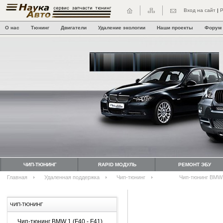
Вход на сайт
|
Р
О нас
Тюнинг
Двигатели
Удаление экологии
Наши проекты
Форум
ЧИП-ТЮНИНГ
RAPID МОДУЛЬ
РЕМОНТ ЭБУ
Главная
Удаленная поддержка
Чип-тюнинг
Чип-тюнинг BMW 
ЧИП-ТЮНИНГ
Чип-тюнинг BMW 1 (F40 - F41)