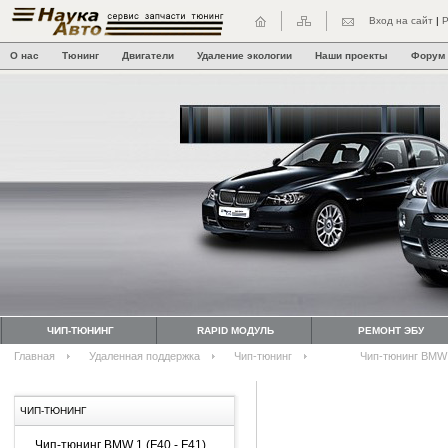
Вход на сайт
|
Р
О нас
Тюнинг
Двигатели
Удаление экологии
Наши проекты
Форум
ЧИП-ТЮНИНГ
RAPID МОДУЛЬ
РЕМОНТ ЭБУ
Главная
Удаленная поддержка
Чип-тюнинг
Чип-тюнинг BMW 
ЧИП-ТЮНИНГ
Чип-тюнинг BMW 1 (F40 - F41)