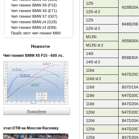
125i
Чип-тюнинг BMW X6 (F16)
N20B20A
Чип-тюнинг BMW X6 (E71)
125i st 2
Чип-тюнинг BMW X7 (G07)
125i
Чип-тюнинг BMW z4 (G29)
B48B20B
Чип-тюнинг BMW z4 (E89)
125i st 2
Прайс лист чип-тюнинг MINI
M135i
N55B30A
M135i st 2
Новости
140i
Чип-тюнинг BMW Х5 F15 - 600 лс.
B58B30A
140i st 2
116d
N47D20C
116d st 2
116d
B37D15A
118d
N47D20C
118d
B47D20A
Подробнее
120d
N47D20C
120d
B47D20A
этап DTM на Moscow Raceway
125d
N47D20C
125d
B47D20A