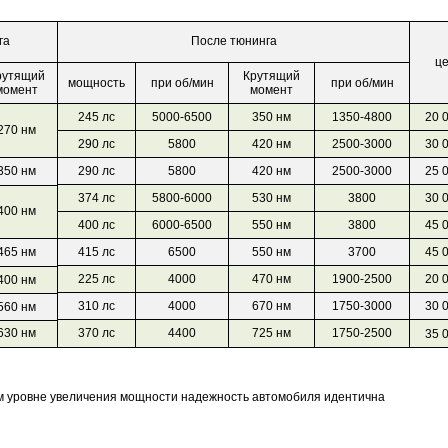
га
После тюнинга
це
рутящий
Крутящий
мощность
при об/мин
при об/мин
момент
момент
245 лс
5000-6500
350 нм
1350-4800
20 
270 нм
290 лс
5800
420 нм
2500-3000
30 
350 нм
290 лс
5800
420 нм
2500-3000
25 
374 лс
5800-6000
530 нм
3800
30 
400 нм
400 лс
6000-6500
550 нм
3800
45 
465 нм
415 лс
6500
550 нм
3700
45 
225 лс
4000
470 нм
1900-2500
20 
400 нм
310 лс
4000
670 нм
1750-3000
30 
560 нм
370 лс
4400
725 нм
1750-2500
630 нм
35 
ом уровне увеличения мощности надежность автомобиля идентична