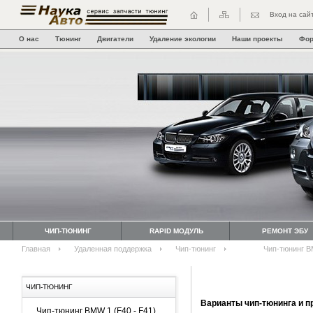
Вход на сай
О нас
Тюнинг
Двигатели
Удаление экологии
Наши проекты
Фо
ЧИП-ТЮНИНГ
RAPID МОДУЛЬ
РЕМОНТ ЭБУ
Главная
Удаленная поддержка
Чип-тюнинг
Чип-тюнинг B
ЧИП-ТЮНИНГ
Варианты чип-тюнинга и п
Чип-тюнинг BMW 1 (F40 - F41)