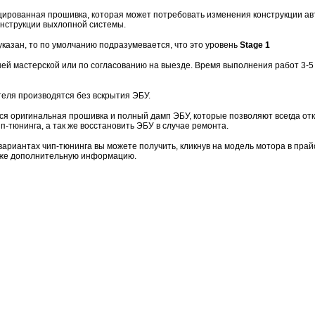
ированная прошивка, которая может потребовать изменения конструкции ав
онструкции выхлопной системы.
указан, то по умолчанию подразумевается, что это уровень
Stage 1
ей мастерской или по согласованию на выезде. Время выполнения работ 3-5 
теля производятся без вскрытия ЭБУ.
ся оригинальная прошивка и полный дамп ЭБУ, которые позволяют всегда отк
-тюнинга, а так же восстановить ЭБУ в случае ремонта.
риантах чип-тюнинга вы можете получить, кликнув на модель мотора в прайс
к же дополнительную информацию.