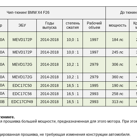
Чип-тюнинг BMW X4 F26
До тюнин
Годы
степень
Рабочий
К
р
ЭБУ
мощность
выпуска
сжатия
объем
0A
MEVD172P
2014-2018
10,0 : 1
1997
184 лс
0A
MEVD172P
2014-2018
10,0 : 1
1997
245 лс
0A
MEVD172G
2014-2018
10,2 : 1
2979
306 лс
0A
MEVD172G
2014-2018
10,2 : 1
2979
360 лс
0A
EDC17C50
2014-2018
16,5 : 1
1995
190 лс
0A
EDC17C56
2014-2018
16,5 : 1
2993
258 лс
0B
EDC17CP49
2014-2018
16,5 : 1
2993
313 лс
тюнинге.
ая прошивка большей мощности, предназначенная для этого мотора. При эт
ированная прошивка, не требующая изменения конструкции автомобиля.