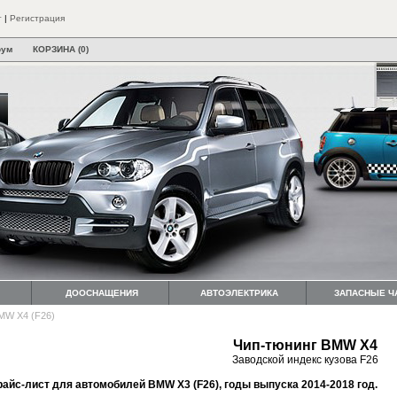
т
|
Регистрация
рум
КОРЗИНА (0)
ДООСНАЩЕНИЯ
АВТОЭЛЕКТРИКА
ЗАПАСНЫЕ Ч
MW X4 (F26)
Чип-тюнинг BMW X4
Заводской индекс кузова F26
райс-лист для автомобилей BMW X3 (F26), годы выпуска 2014-2018 год.