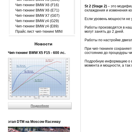
Чип-тюнинг BMW X6 (F16)
St 2 (Stage 2)
– это модифиц
Чип-тюнинг BMW X6 (E71)
охлаждения и изменения к
Чип-тюнинг BMW X7 (G07)
Если уровень мощности не 
Чип-тюнинг BMW z4 (G29)
Чип-тюнинг BMW z4 (E89)
Работы производятся в наш
Прайс лист чип-тюнинг MINI
могут занять до 2 дней.
Работы по настройке двига
Новости
При чип-тюнинге сохраняет
Чип-тюнинг BMW Х5 F15 - 600 лс.
состоянию до процедуры чип
Подробную информацию о ва
момента и мощности, а та
Подробнее
этап DTM на Moscow Raceway