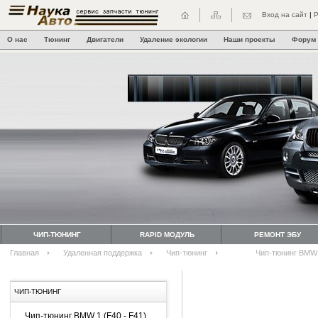
Вход на сайт
|
Р
О нас
Тюнинг
Двигатели
Удаление экологии
Наши проекты
Форум
ЧИП-ТЮНИНГ
RAPID МОДУЛЬ
РЕМОНТ ЭБУ
Главная
Удаленная поддержка
Чип-тюнинг
Чип-тюнинг BMW 
ЧИП-ТЮНИНГ
Чип-тюнинг BMW 1 (F40 - F41)