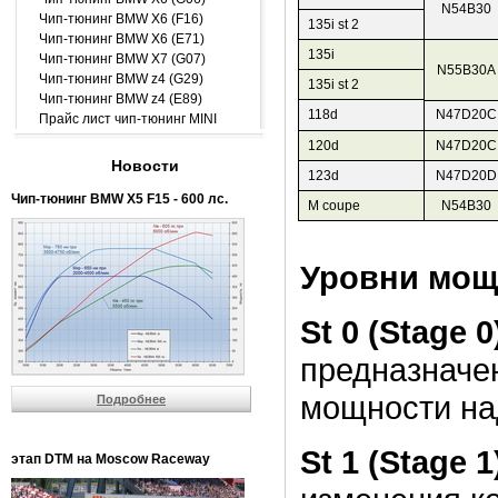
N54B30
Чип-тюнинг BMW X6 (F16)
135i st 2
Чип-тюнинг BMW X6 (E71)
135i
Чип-тюнинг BMW X7 (G07)
N55B30A
Чип-тюнинг BMW z4 (G29)
135i st 2
Чип-тюнинг BMW z4 (E89)
118d
N47D20C
Прайс лист чип-тюнинг MINI
120d
N47D20C
Новости
123d
N47D20D
Чип-тюнинг BMW Х5 F15 - 600 лс.
M coupe
N54B30
Уровни мощ
St 0 (Stage 0
предназначен
мощности на
Подробнее
St 1 (Stage 1
этап DTM на Moscow Raceway