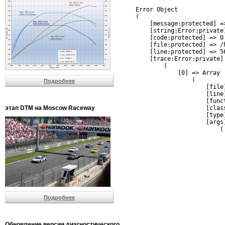
Error Object

(

    [message:protected] =
    [string:Error:private]
    [code:protected] => 0

    [file:protected] => /
    [line:protected] => 56
    [trace:Error:private] 
        (

            [0] => Array

                (

Подробнее
                    [file
                    [line]
                    [funct
этап DTM на Moscow Raceway
                    [clas
                    [type]
                    [args]
                        (

                          
                          
                         
                         
                          
                          
                          
                         
Подробнее
                         
                         
                         
                          
Обновление версии диагностического