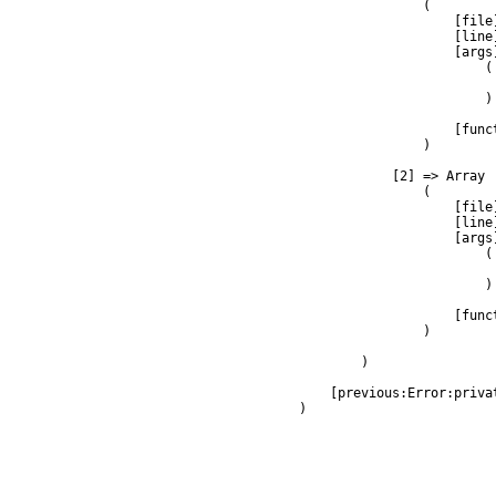
                (

                    [file
                    [line]
                    [args]
                        (

                         
                        )

                    [func
                )

            [2] => Array

                (

                    [file
                    [line]
                    [args]
                        (

                         
                        )

                    [func
                )

        )

    [previous:Error:privat