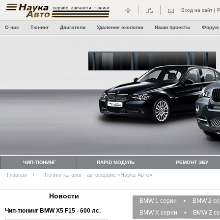
Вход на сайт
|
Р
О нас
Тюнинг
Двигатели
Удаление экологии
Наши проекты
Форум
ЧИП-ТЮНИНГ
RAPID МОДУЛЬ
РЕМОНТ ЭБУ
Главная
Тюнинг каталог - автосервис «Наука-Авто»
Новости
BMW 1 серии
•
BMW 2 се
Чип-тюнинг BMW Х5 F15 - 600 лс.
BMW X серии
•
BMW Z с