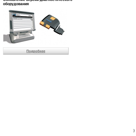
                         
оборудования
                         
                          
                          
                          
                          
                         
                          
                          
                          
Подробнее
                         
                         
                         
                         
                         
                         
                         
                         
                         
                         
                         
                         
                         
                         
                         
                         
                          
                        )
