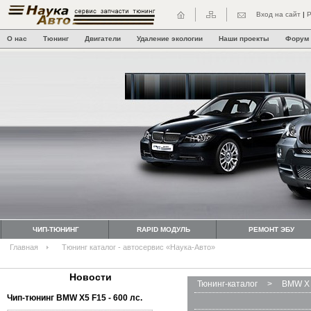
Вход на сайт
|
Р
О нас
Тюнинг
Двигатели
Удаление экологии
Наши проекты
Форум
ЧИП-ТЮНИНГ
RAPID МОДУЛЬ
РЕМОНТ ЭБУ
Главная
Тюнинг каталог - автосервис «Наука-Авто»
Новости
Тюнинг-каталог
>
BMW X 
Чип-тюнинг BMW Х5 F15 - 600 лс.