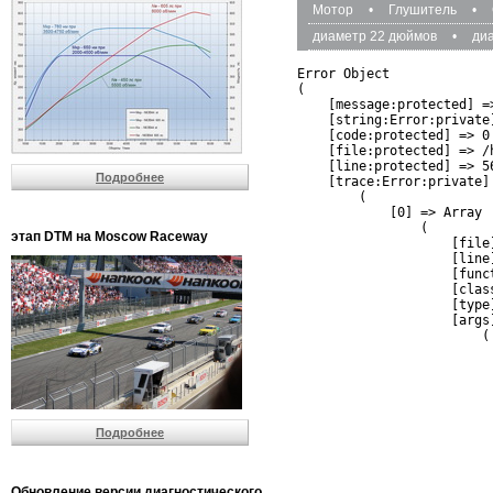
Мотор
•
Глушитель
•
диаметр 22 дюймов
•
ди
Error Object

(

    [message:protected] =
    [string:Error:private]
    [code:protected] => 0

    [file:protected] => /
    [line:protected] => 56
Подробнее
    [trace:Error:private] 
        (

            [0] => Array

                (

этап DTM на Moscow Raceway
                    [file
                    [line]
                    [funct
                    [clas
                    [type]
                    [args]
                        (

                          
                          
                         
                         
                          
Подробнее
                          
                          
                         
                         
Обновление версии диагностического