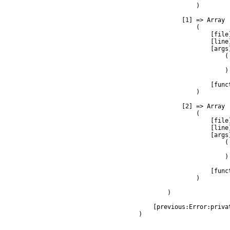
                )

            [1] => Array

                (

                    [file
                    [line]
                    [args]
                        (

                         
                        )

                    [func
                )

            [2] => Array

                (

                    [file
                    [line]
                    [args]
                        (

                         
                        )

                    [func
                )

        )

    [previous:Error:privat