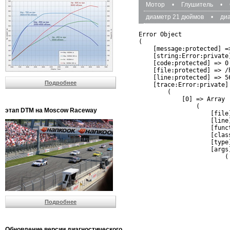
Мотор
•
Глушитель
•
диаметр 21 дюймов
•
ди
Error Object

(

    [message:protected] =
    [string:Error:private]
    [code:protected] => 0

    [file:protected] => /
    [line:protected] => 56
Подробнее
    [trace:Error:private] 
        (

            [0] => Array

                (

этап DTM на Moscow Raceway
                    [file
                    [line]
                    [funct
                    [clas
                    [type]
                    [args]
                        (

                          
                          
                         
                         
                          
Подробнее
                          
                          
                         
                         
Обновление версии диагностического