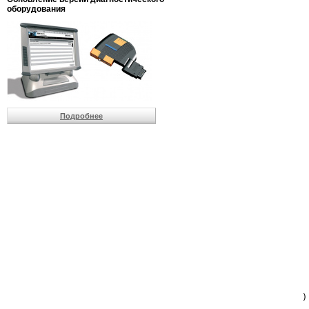
                         
оборудования
                         
                          
                          
                          
                          
                         
                          
                          
                          
Подробнее
                         
                         
                         
                         
                         
                         
                         
                         
                         
                         
                         
                         
                         
                         
                         
                         
                          
                        )
