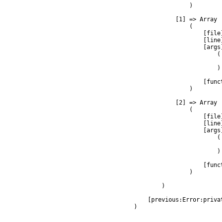
                )

            [1] => Array

                (

                    [file
                    [line]
                    [args]
                        (

                         
                        )

                    [func
                )

            [2] => Array

                (

                    [file
                    [line]
                    [args]
                        (

                         
                        )

                    [func
                )

        )

    [previous:Error:privat