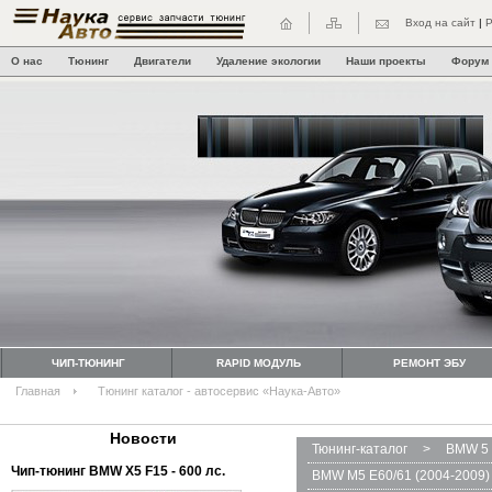
Вход на сайт
|
Р
О нас
Тюнинг
Двигатели
Удаление экологии
Наши проекты
Форум
ЧИП-ТЮНИНГ
RAPID МОДУЛЬ
РЕМОНТ ЭБУ
Главная
Тюнинг каталог - автосервис «Наука-Авто»
Новости
Тюнинг-каталог
>
BMW 5 
Чип-тюнинг BMW Х5 F15 - 600 лс.
BMW M5 E60/61 (2004-2009)