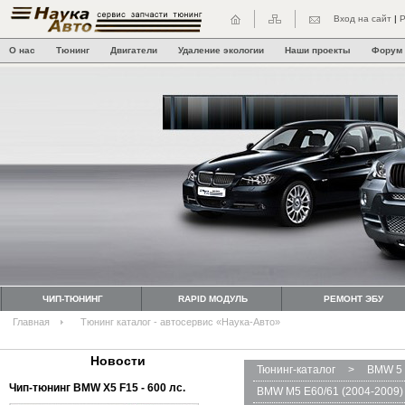
Вход на сайт
|
Р
О нас
Тюнинг
Двигатели
Удаление экологии
Наши проекты
Форум
ЧИП-ТЮНИНГ
RAPID МОДУЛЬ
РЕМОНТ ЭБУ
Главная
Тюнинг каталог - автосервис «Наука-Авто»
Новости
Тюнинг-каталог
>
BMW 5 
Чип-тюнинг BMW Х5 F15 - 600 лс.
BMW M5 E60/61 (2004-2009)