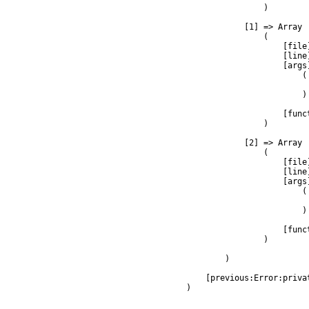
                )

            [1] => Array

                (

                    [file
                    [line]
                    [args]
                        (

                         
                        )

                    [func
                )

            [2] => Array

                (

                    [file
                    [line]
                    [args]
                        (

                         
                        )

                    [func
                )

        )

    [previous:Error:privat