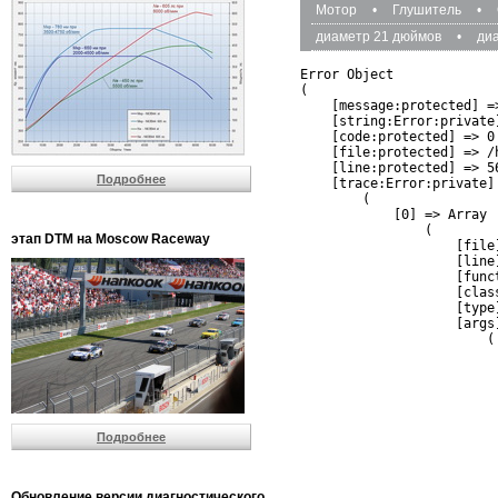
Мотор
•
Глушитель
•
диаметр 21 дюймов
•
ди
Error Object

(

    [message:protected] =
    [string:Error:private]
    [code:protected] => 0

    [file:protected] => /
    [line:protected] => 56
Подробнее
    [trace:Error:private] 
        (

            [0] => Array

                (

этап DTM на Moscow Raceway
                    [file
                    [line]
                    [funct
                    [clas
                    [type]
                    [args]
                        (

                          
                          
                         
                         
                          
Подробнее
                          
                          
                         
                         
Обновление версии диагностического