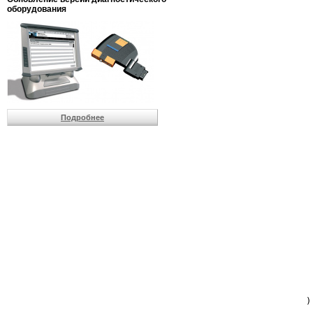
                         
оборудования
                         
                          
                          
                          
                          
                         
                          
                          
                          
Подробнее
                         
                         
                         
                         
                         
                         
                         
                         
                         
                         
                         
                         
                         
                         
                         
                         
                          
                        )
