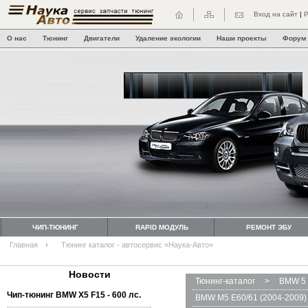
Вход на сайт
|
Р
О нас
Тюнинг
Двигатели
Удаление экологии
Наши проекты
Форум
ЧИП-ТЮНИНГ
RAPID МОДУЛЬ
РЕМОНТ ЭБУ
Главная
Тюнинг каталог - автосервис «Наука-Авто»
Новости
Тюнинг-каталог
>
BMW 5 
Чип-тюнинг BMW Х5 F15 - 600 лс.
BMW M5 E60/61 (2004-2009)