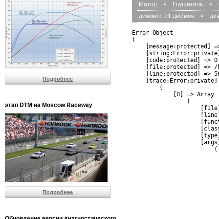
Мотор
•
Глушитель
•
диаметр 21 дюймов
•
ди
Error Object

(

    [message:protected] =
    [string:Error:private]
    [code:protected] => 0

    [file:protected] => /
    [line:protected] => 56
Подробнее
    [trace:Error:private] 
        (

            [0] => Array

                (

этап DTM на Moscow Raceway
                    [file
                    [line]
                    [funct
                    [clas
                    [type]
                    [args]
                        (

                          
                          
                         
                         
                          
Подробнее
                          
                          
                         
                         
Обновление версии диагностического