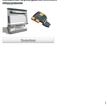
                         
оборудования
                         
                          
                          
                          
                          
                         
                          
                          
                          
Подробнее
                         
                         
                         
                         
                         
                         
                         
                         
                         
                         
                         
                         
                         
                         
                         
                         
                          
                        )
