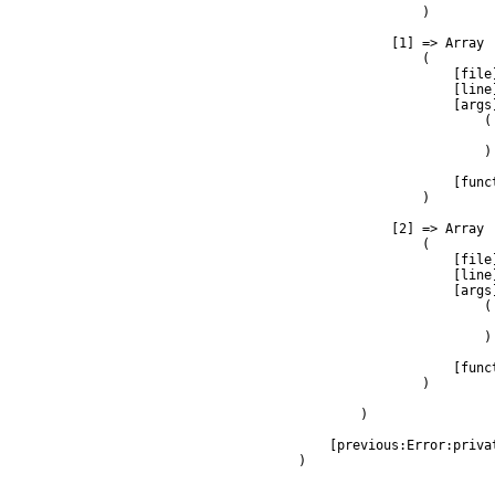
                )

            [1] => Array

                (

                    [file
                    [line]
                    [args]
                        (

                         
                        )

                    [func
                )

            [2] => Array

                (

                    [file
                    [line]
                    [args]
                        (

                         
                        )

                    [func
                )

        )

    [previous:Error:privat