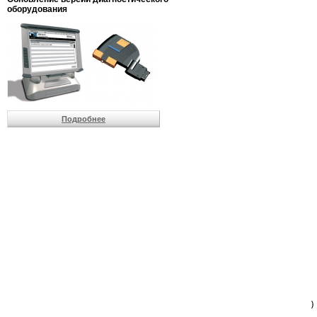
                         
оборудования
                         
                          
                          
                          
                          
                         
                          
                          
                          
Подробнее
                         
                         
                         
                         
                         
                         
                         
                         
                         
                         
                         
                         
                         
                         
                         
                         
                          
                        )
