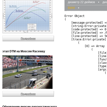
диаметр 22 дюймов
•
ди
BMW
•
Error Object

(

    [message:protected] =
    [string:Error:private]
    [code:protected] => 0

    [file:protected] => /
    [line:protected] => 56
Подробнее
    [trace:Error:private] 
        (

            [0] => Array

                (

этап DTM на Moscow Raceway
                    [file
                    [line]
                    [funct
                    [clas
                    [type]
                    [args]
                        (

                          
                          
                         
                         
                          
Подробнее
                          
                          
                         
                         
Обновление версии диагностического