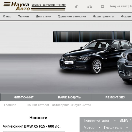
Вход на сайт
|
Р
О нас
Тюнинг
Двигатели
Удаление экологии
Наши проекты
Форум
ЧИП-ТЮНИНГ
RAPID МОДУЛЬ
РЕМОНТ ЭБУ
Главная
Тюнинг каталог - автосервис «Наука-Авто»
Новости
Тюнинг-каталог
>
BMW 7 
Чип-тюнинг BMW Х5 F15 - 600 лс.
Мотор
•
Глушитель
•