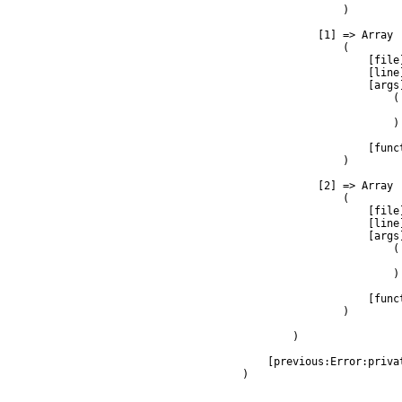
                )

            [1] => Array

                (

                    [file
                    [line]
                    [args]
                        (

                         
                        )

                    [func
                )

            [2] => Array

                (

                    [file
                    [line]
                    [args]
                        (

                         
                        )

                    [func
                )

        )

    [previous:Error:privat