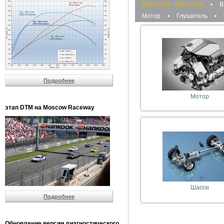
BMW X5M / BMW X6M
•
B
Мотор
•
Глушитель
•
Подробнее
Мотор
этап DTM на Moscow Raceway
Шасси
Подробнее
Обновление версии диагностического