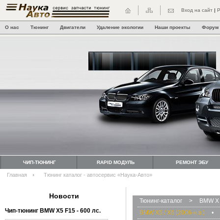
Вход на сайт
|
Р
О нас
Тюнинг
Двигатели
Удаление экологии
Наши проекты
Форум
ЧИП-ТЮНИНГ
RAPID МОДУЛЬ
РЕМОНТ ЭБУ
Главная
Тюнинг каталог - автосервис «Наука-Авто»
Новости
Тюнинг-каталог
>
BMW X 
Чип-тюнинг BMW Х5 F15 - 600 лс.
BMW X5 / X6 (2006-н.в.)
•