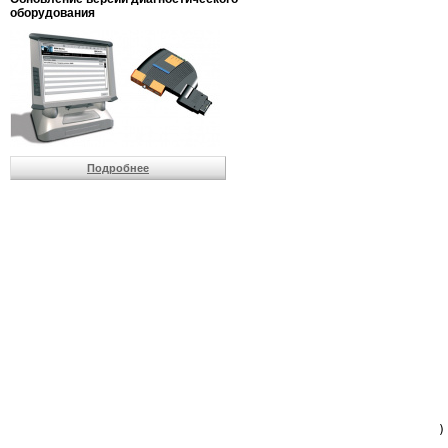
                         
оборудования
                         
                          
                          
                          
                          
                         
                          
                          
                          
Подробнее
                         
                         
                         
                         
                         
                         
                         
                         
                         
                         
                         
                         
                         
                         
                         
                         
                          
                        )
