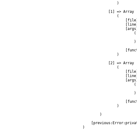
                )

            [1] => Array

                (

                    [file
                    [line]
                    [args]
                        (

                         
                        )

                    [func
                )

            [2] => Array

                (

                    [file
                    [line]
                    [args]
                        (

                         
                        )

                    [func
                )

        )

    [previous:Error:privat