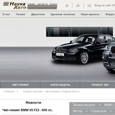
Вход на сайт
|
Р
О нас
Тюнинг
Двигатели
Удаление экологии
Наши проекты
Форум
ЧИП-ТЮНИНГ
RAPID МОДУЛЬ
РЕМОНТ ЭБУ
Главная
Тюнинг каталог - автосервис «Наука-Авто»
Новости
Тюнинг-каталог
>
BMW 1 
Чип-тюнинг BMW Х5 F15 - 600 лс.
Мотор
•
Глушитель
•