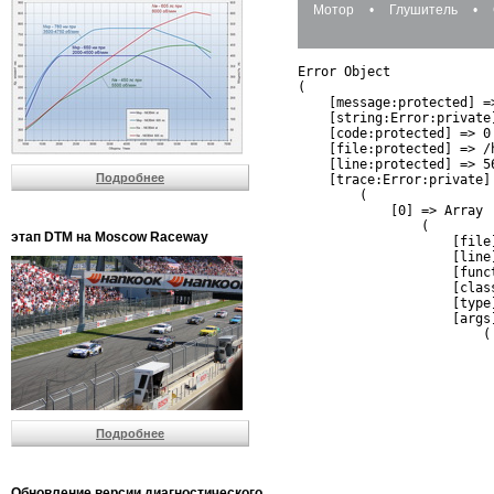
Мотор
•
Глушитель
•
Error Object

(

    [message:protected] =
    [string:Error:private]
    [code:protected] => 0

    [file:protected] => /
    [line:protected] => 56
Подробнее
    [trace:Error:private] 
        (

            [0] => Array

                (

этап DTM на Moscow Raceway
                    [file
                    [line]
                    [funct
                    [clas
                    [type]
                    [args]
                        (

                          
                          
                         
                         
                          
Подробнее
                          
                          
                         
                         
Обновление версии диагностического