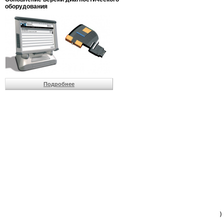
                         
оборудования
                         
                          
                          
                          
                          
                         
                          
                          
                          
Подробнее
                         
                         
                         
                         
                         
                         
                         
                         
                         
                         
                         
                         
                         
                         
                         
                         
                          
                        )
