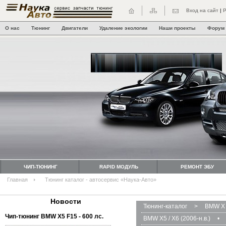
Вход на сайт
|
Р
О нас
Тюнинг
Двигатели
Удаление экологии
Наши проекты
Форум
ЧИП-ТЮНИНГ
RAPID МОДУЛЬ
РЕМОНТ ЭБУ
Главная
Тюнинг каталог - автосервис «Наука-Авто»
Новости
Тюнинг-каталог
>
BMW X 
Чип-тюнинг BMW Х5 F15 - 600 лс.
BMW X5 / X6 (2006-н.в.)
•