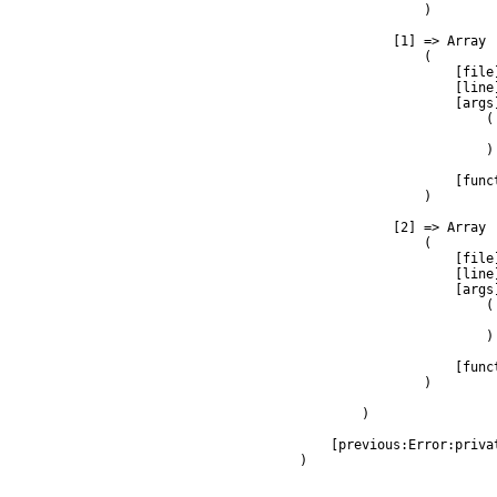
                )

            [1] => Array

                (

                    [file
                    [line]
                    [args]
                        (

                         
                        )

                    [func
                )

            [2] => Array

                (

                    [file
                    [line]
                    [args]
                        (

                         
                        )

                    [func
                )

        )

    [previous:Error:privat