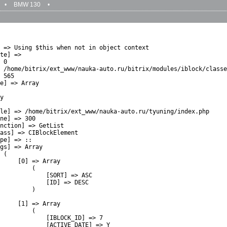
•
BMW 130
•
 => Using $this when not in object context

te] => 

 0

 /home/bitrix/ext_www/nauka-auto.ru/bitrix/modules/iblock/classe
 565

e] => Array

y

le] => /home/bitrix/ext_www/nauka-auto.ru/tyuning/index.php

ne] => 300

nction] => GetList

ass] => CIBlockElement

pe] => ::

gs] => Array

 (

     [0] => Array

         (

             [SORT] => ASC

             [ID] => DESC

         )

     [1] => Array

         (

             [IBLOCK_ID] => 7

             [ACTIVE_DATE] => Y
