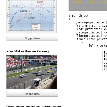
BMW 116-120; 118d-120d
Error Object

(

    [message:protected]
    [string:Error:priva
    [code:protected] =>
    [file:protected] =>
    [line:protected] =>
Подробнее
    [trace:Error:privat
        (

            [0] => Arra
                (

этап DTM на Moscow Raceway
                    [fi
                    [li
                    [fu
                    [cl
                    [ty
                    [ar
                       
                       
                       
                       
                       
                       
Подробнее
                       
                       
                       
                       
Обновление версии диагностического