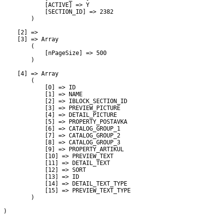
             [ACTIVE] => Y

             [SECTION_ID] => 2382

         )

     [2] => 

     [3] => Array

         (

             [nPageSize] => 500

         )

     [4] => Array

         (

             [0] => ID

             [1] => NAME

             [2] => IBLOCK_SECTION_ID

             [3] => PREVIEW_PICTURE

             [4] => DETAIL_PICTURE

             [5] => PROPERTY_POSTAVKA

             [6] => CATALOG_GROUP_1

             [7] => CATALOG_GROUP_2

             [8] => CATALOG_GROUP_3

             [9] => PROPERTY_ARTIKUL

             [10] => PREVIEW_TEXT

             [11] => DETAIL_TEXT

             [12] => SORT

             [13] => ID

             [14] => DETAIL_TEXT_TYPE

             [15] => PREVIEW_TEXT_TYPE

         )

 )
