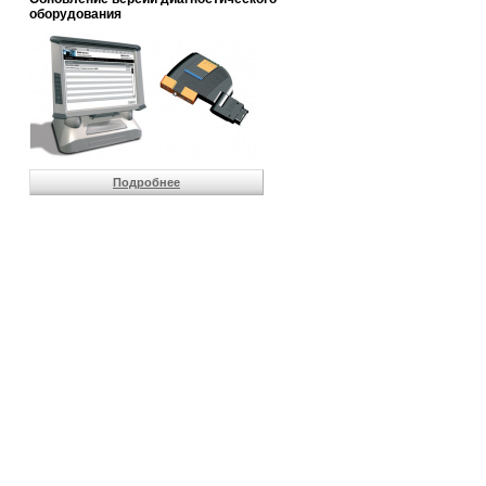
                       
оборудования
                       
                       
                       
                       
                       
                       
                       
                       
                       
Подробнее
                       
                       
                       
                       
                       
                       
                       
                       
                       
                       
                       
                       
                       
                       
                       
                       
                       
                       