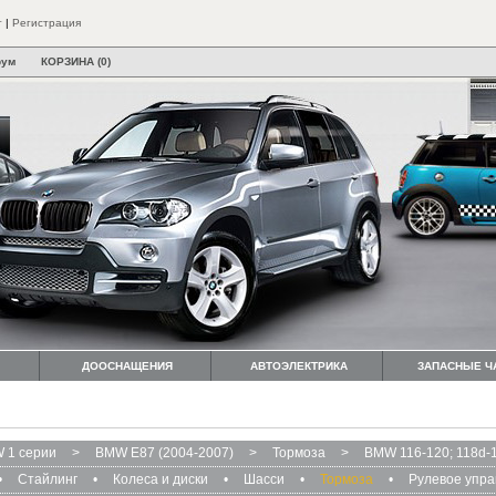
т
|
Регистрация
рум
КОРЗИНА (0)
ДООСНАЩЕНИЯ
АВТОЭЛЕКТРИКА
ЗАПАСНЫЕ Ч
 1 серии
>
BMW Е87 (2004-2007)
>
Тормоза
>
BMW 116-120; 118d-
•
Стайлинг
•
Колеса и диски
•
Шасси
•
Тормоза
•
Рулевое упр