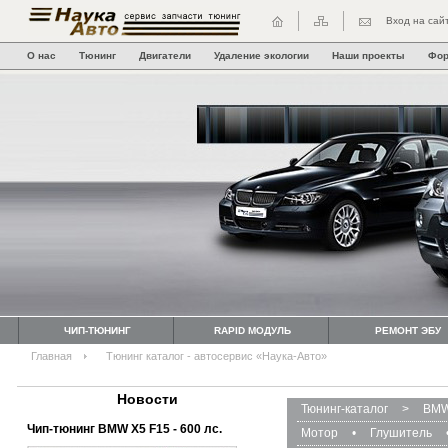
Вход на сай
О нас
Тюнинг
Двигатели
Удаление экологии
Наши проекты
Фо
ЧИП-ТЮНИНГ
RAPID МОДУЛЬ
РЕМОНТ ЭБУ
Главная
Тюнинг каталог - автосервис «Наука-Авто»
Новости
Тюнинг-каталог
>
BMW
Чип-тюнинг BMW Х5 F15 - 600 лс.
Мотор
•
Глушитель