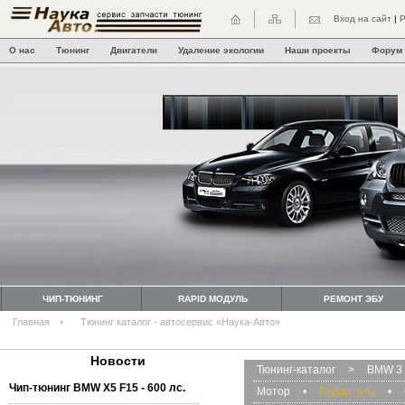
Вход на сайт
|
Р
О нас
Тюнинг
Двигатели
Удаление экологии
Наши проекты
Форум
ЧИП-ТЮНИНГ
RAPID МОДУЛЬ
РЕМОНТ ЭБУ
Главная
Тюнинг каталог - автосервис «Наука-Авто»
Новости
Тюнинг-каталог
>
BMW 3 
Чип-тюнинг BMW Х5 F15 - 600 лс.
Мотор
•
Глушитель
•