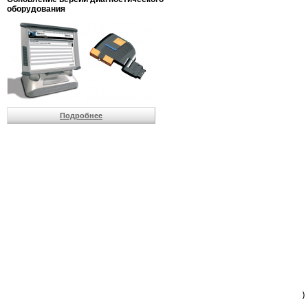
                         
оборудования
                         
                          
                          
                          
                          
                         
                          
                          
                          
Подробнее
                         
                         
                         
                         
                         
                         
                         
                         
                         
                         
                         
                         
                         
                         
                         
                         
                          
                        )
