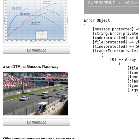
SUPERSPRINT
•
AC-Schn
Error Object

(

    [message:protected] =
    [string:Error:private]
    [code:protected] => 0

    [file:protected] => /
    [line:protected] => 56
Подробнее
    [trace:Error:private] 
        (

            [0] => Array

                (

этап DTM на Moscow Raceway
                    [file
                    [line]
                    [funct
                    [clas
                    [type]
                    [args]
                        (

                          
                          
                         
                         
                          
Подробнее
                          
                          
                         
                         
Обновление версии диагностического