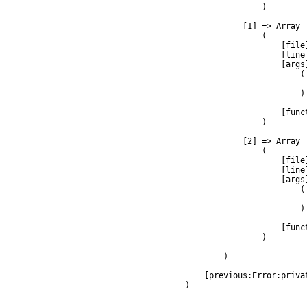
                )

            [1] => Array

                (

                    [file
                    [line]
                    [args]
                        (

                         
                        )

                    [func
                )

            [2] => Array

                (

                    [file
                    [line]
                    [args]
                        (

                         
                        )

                    [func
                )

        )

    [previous:Error:privat