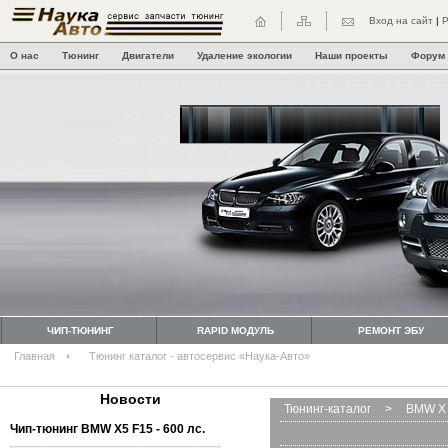
Вход на сайт
|
Р
О нас
Тюнинг
Двигатели
Удаление экологии
Наши проекты
Форум
ЧИП-ТЮНИНГ
RAPID МОДУЛЬ
РЕМОНТ ЭБУ
Главная
Тюнинг каталог - автосервис «Наука-Авто»
Новости
Тюнинг-каталог
>
BMW X 
Чип-тюнинг BMW Х5 F15 - 600 лс.