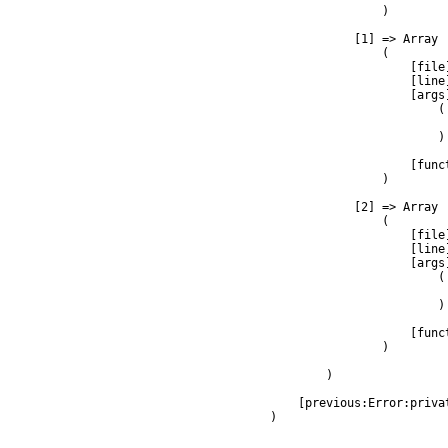
                )

            [1] => Array

                (

                    [file
                    [line]
                    [args]
                        (

                         
                        )

                    [func
                )

            [2] => Array

                (

                    [file
                    [line]
                    [args]
                        (

                         
                        )

                    [func
                )

        )

    [previous:Error:privat