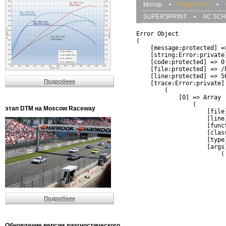
Мотор
•
Глушитель
•
SUPERSPRINT
•
AC SCH
Error Object

(

    [message:protected] =
    [string:Error:private]
    [code:protected] => 0

    [file:protected] => /
    [line:protected] => 56
Подробнее
    [trace:Error:private] 
        (

            [0] => Array

                (

этап DTM на Moscow Raceway
                    [file
                    [line]
                    [funct
                    [clas
                    [type]
                    [args]
                        (

                          
                          
                         
                         
                          
Подробнее
                          
                          
                         
                         
Обновление версии диагностического