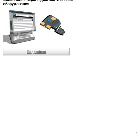
                         
оборудования
                         
                          
                          
                          
                          
                         
                          
                          
                          
Подробнее
                         
                         
                         
                         
                         
                         
                         
                         
                         
                         
                         
                         
                         
                         
                         
                         
                          
                        )
