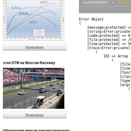
SUPERSPRINT
•
BMW Pe
Error Object

(

    [message:protected] =
    [string:Error:private]
    [code:protected] => 0

    [file:protected] => /
    [line:protected] => 56
Подробнее
    [trace:Error:private] 
        (

            [0] => Array

                (

этап DTM на Moscow Raceway
                    [file
                    [line]
                    [funct
                    [clas
                    [type]
                    [args]
                        (

                          
                          
                         
                         
                          
Подробнее
                          
                          
                         
                         
Обновление версии диагностического