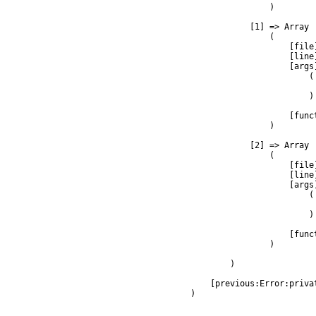
                )

            [1] => Array

                (

                    [file
                    [line]
                    [args]
                        (

                         
                        )

                    [func
                )

            [2] => Array

                (

                    [file
                    [line]
                    [args]
                        (

                         
                        )

                    [func
                )

        )

    [previous:Error:privat