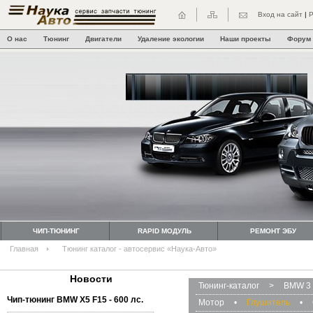
Вход на сайт
|
Р
О нас
Тюнинг
Двигатели
Удаление экологии
Наши проекты
Форум
ЧИП-ТЮНИНГ
RAPID МОДУЛЬ
РЕМОНТ ЭБУ
Главная
Тюнинг каталог - автосервис «Наука-Авто»
Новости
Тюнинг-каталог
>
BMW 3 
Чип-тюнинг BMW Х5 F15 - 600 лс.
Мотор
•
Глушитель
•