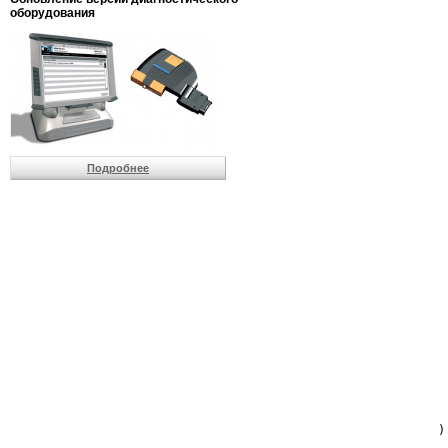
                         
оборудования
                         
                          
                          
                          
                          
                         
                          
                          
                          
Подробнее
                         
                         
                         
                         
                         
                         
                         
                         
                         
                         
                         
                         
                         
                         
                         
                         
                          
                        )
