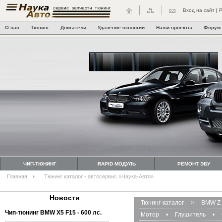
Вход на сайт
|
Р
О нас
Тюнинг
Двигатели
Удаление экологии
Наши проекты
Форум
ЧИП-ТЮНИНГ
RAPID МОДУЛЬ
РЕМОНТ ЭБУ
Главная
Тюнинг каталог - автосервис «Наука-Авто»
Новости
Тюнинг-каталог
>
BMW Z 
Чип-тюнинг BMW Х5 F15 - 600 лс.
Мотор
•
Глушитель
•