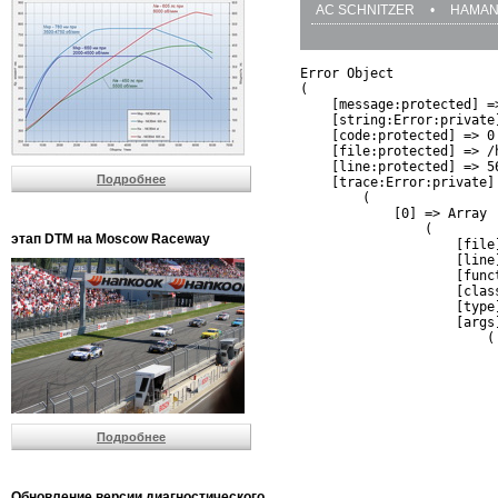
AC SCHNITZER
•
HAMA
Error Object

(

    [message:protected] =
    [string:Error:private]
    [code:protected] => 0

    [file:protected] => /
    [line:protected] => 56
Подробнее
    [trace:Error:private] 
        (

            [0] => Array

                (

этап DTM на Moscow Raceway
                    [file
                    [line]
                    [funct
                    [clas
                    [type]
                    [args]
                        (

                          
                          
                         
                         
                          
Подробнее
                          
                          
                         
                         
Обновление версии диагностического