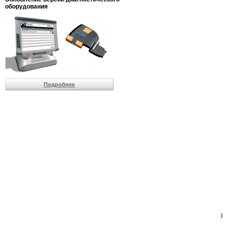
                         
оборудования
                         
                          
                          
                          
                          
                         
                          
                          
                          
Подробнее
                         
                         
                         
                         
                         
                         
                         
                         
                         
                         
                         
                         
                         
                         
                         
                         
                          
                        )
