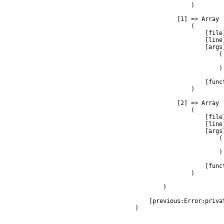
                )

            [1] => Array

                (

                    [file
                    [line]
                    [args]
                        (

                         
                        )

                    [func
                )

            [2] => Array

                (

                    [file
                    [line]
                    [args]
                        (

                         
                        )

                    [func
                )

        )

    [previous:Error:privat