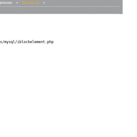
авление
•
Интерьер
•
s/mysql/iblockelement.php
