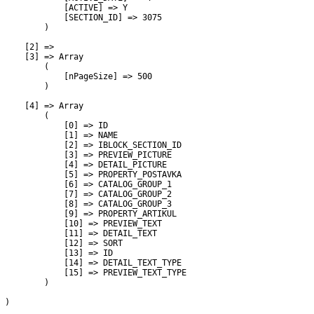
             [ACTIVE] => Y

             [SECTION_ID] => 3075

         )

     [2] => 

     [3] => Array

         (

             [nPageSize] => 500

         )

     [4] => Array

         (

             [0] => ID

             [1] => NAME

             [2] => IBLOCK_SECTION_ID

             [3] => PREVIEW_PICTURE

             [4] => DETAIL_PICTURE

             [5] => PROPERTY_POSTAVKA

             [6] => CATALOG_GROUP_1

             [7] => CATALOG_GROUP_2

             [8] => CATALOG_GROUP_3

             [9] => PROPERTY_ARTIKUL

             [10] => PREVIEW_TEXT

             [11] => DETAIL_TEXT

             [12] => SORT

             [13] => ID

             [14] => DETAIL_TEXT_TYPE

             [15] => PREVIEW_TEXT_TYPE

         )

 )
