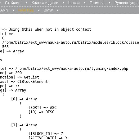
•
Стайлинг
•
Колеса и диски
•
Шасси
•
Тормоза
•
Рулевое упр
MANN
•
HARTGE
•
BMW
•
 => Using $this when not in object context

te] => 

 0

 /home/bitrix/ext_www/nauka-auto.ru/bitrix/modules/iblock/classe
 565

e] => Array

y

le] => /home/bitrix/ext_www/nauka-auto.ru/tyuning/index.php

ne] => 300

nction] => GetList

ass] => CIBlockElement

pe] => ::

gs] => Array

 (

     [0] => Array

         (

             [SORT] => ASC

             [ID] => DESC

         )

     [1] => Array

         (

             [IBLOCK_ID] => 7

             [ACTIVE_DATE] => Y
