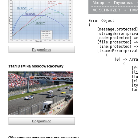
Мотор
•
Глушитель
AC SCHNITZER
•
HA
Error Object

(

    [message:protected]
    [string:Error:priva
    [code:protected] =>
    [file:protected] =>
    [line:protected] =>
Подробнее
    [trace:Error:privat
        (

            [0] => Arra
                (

этап DTM на Moscow Raceway
                    [fi
                    [li
                    [fu
                    [cl
                    [ty
                    [ar
                       
                       
                       
                       
                       
                       
Подробнее
                       
                       
                       
                       
Обновление версии диагностического