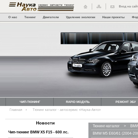
Вход на сай
О нас
Тюнинг
Двигатели
Удаление экологии
Наши проекты
Фо
ЧИП-ТЮНИНГ
RAPID МОДУЛЬ
РЕМОНТ ЭБУ
Главная
Тюнинг каталог - автосервис «Наука-Авто»
Новости
Тюнинг-каталог
>
BMW
Чип-тюнинг BMW Х5 F15 - 600 лс.
BMW M5 E60/61 (2004-20