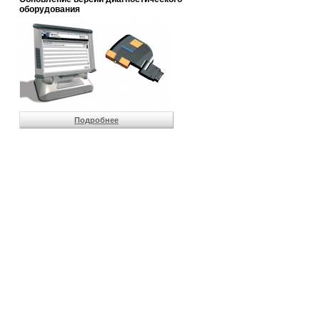
                       
оборудования
                       
                       
                       
                       
                       
                       
                       
                       
                       
Подробнее
                       
                       
                       
                       
                       
                       
                       
                       
                       
                       
                       
                       
                       
                       
                       
                       
                       
                       