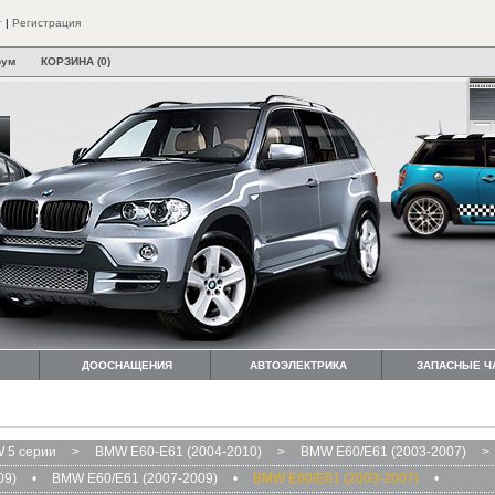
т
|
Регистрация
рум
КОРЗИНА (0)
ДООСНАЩЕНИЯ
АВТОЭЛЕКТРИКА
ЗАПАСНЫЕ Ч
 5 серии
>
BMW E60-E61 (2004-2010)
>
BMW E60/E61 (2003-2007)
>
09)
•
BMW E60/E61 (2007-2009)
•
BMW E60/E61 (2003-2007)
•