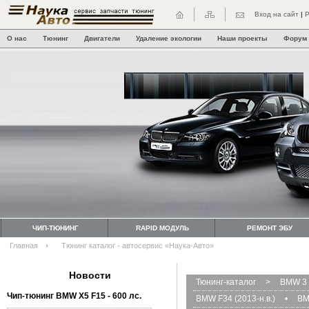
Вход на сайт
|
Р
О нас
Тюнинг
Двигатели
Удаление экологии
Наши проекты
Форум
ЧИП-ТЮНИНГ
RAPID МОДУЛЬ
РЕМОНТ ЭБУ
Главная
Тюнинг каталог - автосервис «Наука-Авто»
Новости
Тюнинг-каталог
>
BMW 3 
Чип-тюнинг BMW Х5 F15 - 600 лс.
BMW F34 (2013-н.в.)
•
BM