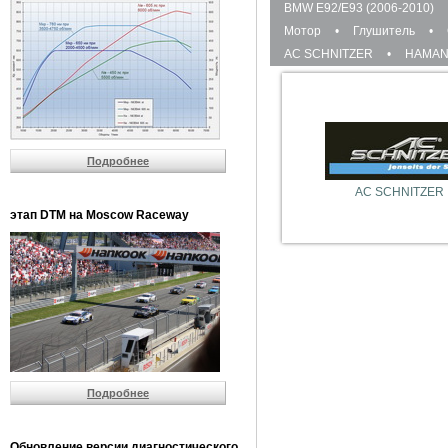
BMW E92/E93 (2006-2010)
Мотор
•
Глушитель
•
AC SCHNITZER
•
HAMA
Подробнее
AC SCHNITZER
этап DTM на Moscow Raceway
Подробнее
Обновление версии диагностического