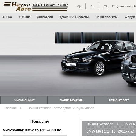
Вход на сайт
|
Р
О нас
Тюнинг
Двигатели
Удаление экологии
Наши проекты
Форум
ЧИП-ТЮНИНГ
RAPID МОДУЛЬ
РЕМОНТ ЭБУ
Главная
Тюнинг каталог - автосервис «Наука-Авто»
Новости
Тюнинг-каталог
>
BMW 6 
Чип-тюнинг BMW Х5 F15 - 600 лс.
BMW M6 F12/F13 (2011-н.в.)